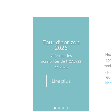
Tour d’horizon
2026
Noa
Vidéo sur les
co
possibilités de NOALYSS
modi
en 2026
, p
qu
Lire plus
lib